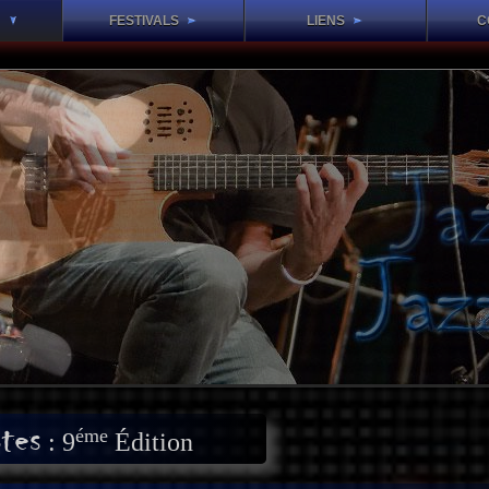
S
FESTIVALS
LIENS
C
tes
éme
: 9
Édition