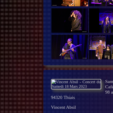
Sam
Café
98 a
94320 Thiais
Vincent Absil